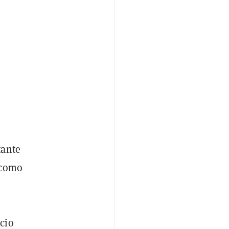
tante
—como
cio