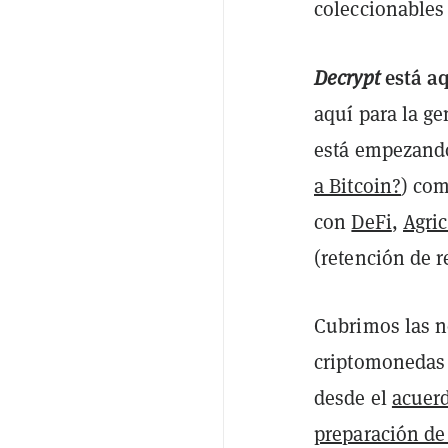
coleccionables 
está aq
Decrypt
aquí para la ge
está empezando
a Bitcoin?
) com
con
DeFi
,
Agric
(retención de r
Cubrimos las no
criptomonedas 
desde el
acuerd
preparación de 