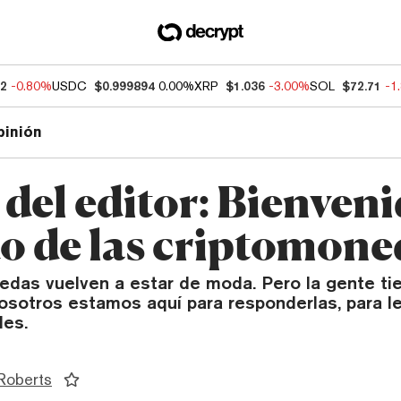
32
-0.80%
USDC
$0.999894
0.00%
XRP
$1.036
-3.00%
SOL
$72.71
-1
pinión
del editor: Bienveni
 de las criptomone
edas vuelven a estar de moda. Pero la gente t
nosotros estamos aquí para responderlas, para l
les.
Roberts