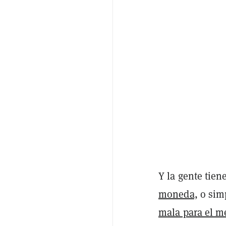
Y la gente tie
moneda,
o simp
mala para el m