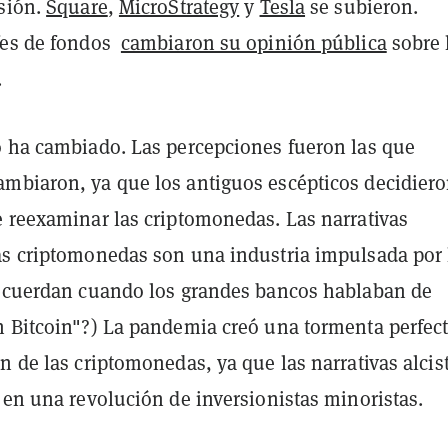
rsión.
Square
,
MicroStrategy
y
Tesla
se subieron.
fes de fondos
cambiaron su opinión pública
sobre 
.
 ha cambiado. Las percepciones fueron las que
mbiaron, ya que los antiguos escépticos decidier
e reexaminar las criptomonedas. Las narrativas
as criptomonedas son una industria impulsada por 
Recuerdan cuando los grandes bancos hablaban de
n Bitcoin"?) La pandemia creó una tormenta perfec
n de las criptomonedas, ya que las narrativas alcis
 en una revolución de inversionistas minoristas.