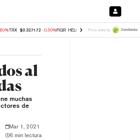
.80%
TRX
$0.327172
-0.30%
FIGR_HELOC
$1.002
-2.20%
HYPE
$56.2
Price data by
dos al
das
iene muchas
ectores de
Mar 1, 2021
6 min lectura