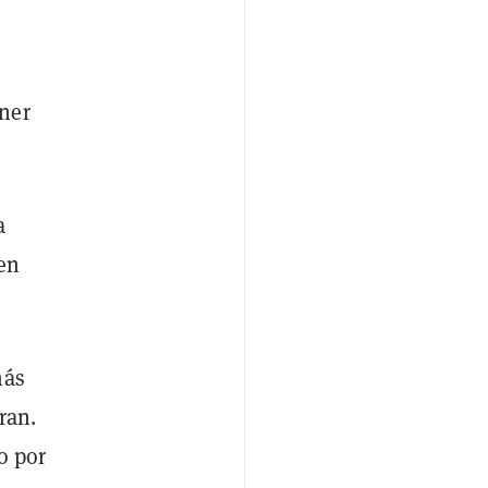
ner
a
 en
más
ran.
o por