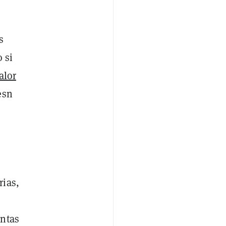
s
 si
alor
esn
rias,
ntas