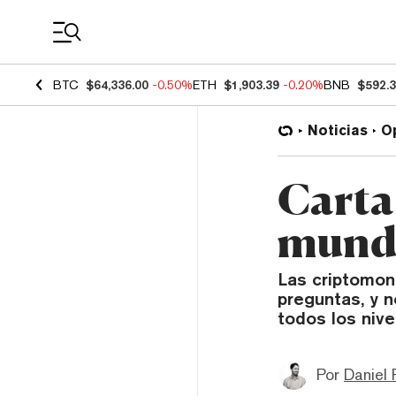
Coin Prices
BTC
$64,336.00
-0.50%
ETH
$1,903.39
-0.20%
BNB
$592.
Noticias
O
Carta 
mundo
Las criptomon
preguntas, y 
todos los nive
Por
Daniel 