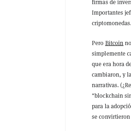
firmas de inve
Importantes je
criptomonedas
Pero
Bitcoin
no
simplemente ca
que era hora d
cambiaron, y l
narrativas. (¿
"blockchain si
para la adopció
se convirtieron