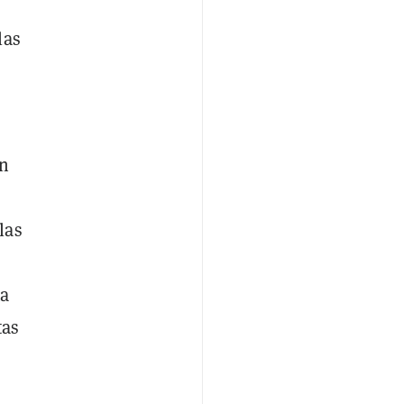
las
on
las
ta
tas