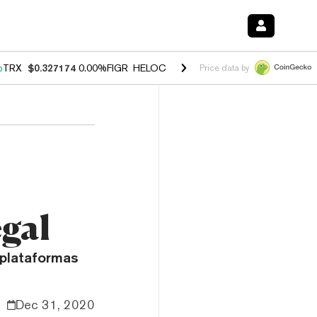
%
TRX
$0.327174
0.00%
FIGR_HELOC
$1.029
1.20%
HYPE
$54.52
-2.
Price data by
gal
 plataformas
Dec 31, 2020