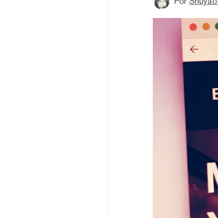
Por
Shuyao