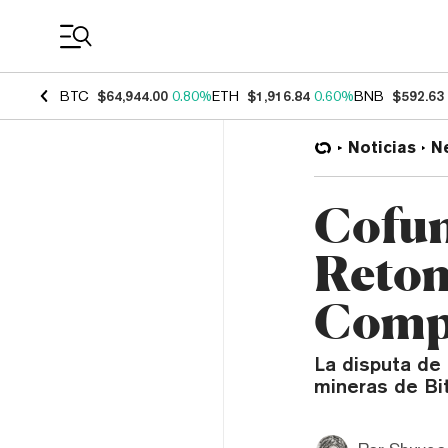
Coin Prices
BTC
$64,944.00
0.80%
ETH
$1,916.84
0.60%
BNB
$592.63
Noticias
N
Cofun
Retom
Compa
La disputa de
mineras de Bi