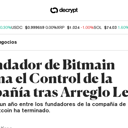
0.30%
USDC
$0.999659
0.00%
XRP
$1.024
-1.00%
SOL
$74.03
1.60
egocios
dador de Bitmain
a el Control de la
ñía tras Arreglo Le
 un año entre los fundadores de la compañía de
tcoin ha terminado.