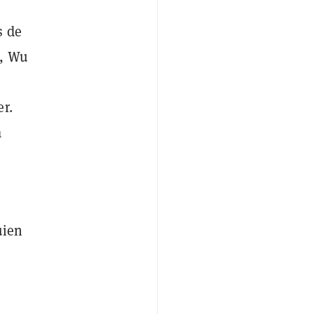
s de
o, Wu
r.
a
uien