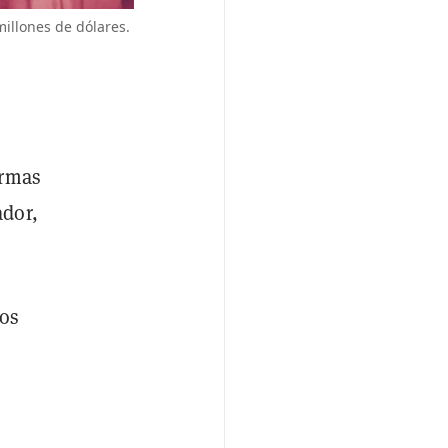
illones de dólares.
ormas
ador,
los