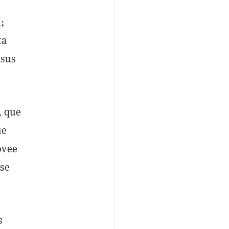
;
ta
 sus
, que
ue
ovee
 se
s