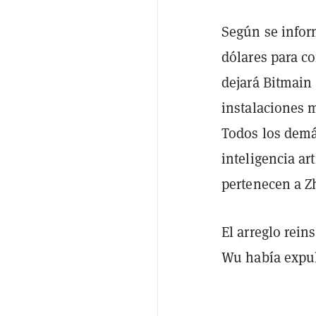
Según se infor
dólares para c
dejará Bitmain 
instalaciones 
Todos los demá
inteligencia ar
pertenecen a Z
El arreglo rein
Wu había expul