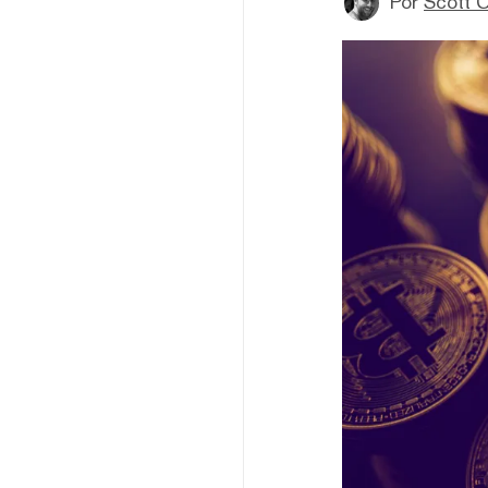
Por
Scott C