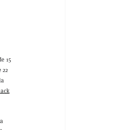
de 15
 22
la
hack
la