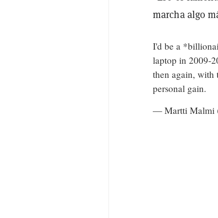
marcha algo má
I'd be a *billion
laptop in 2009-20
then again, with 
personal gain.
— Martti Malmi