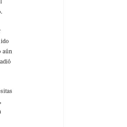
l
.
r
nido
o aún
ñadió
sitas
,
n