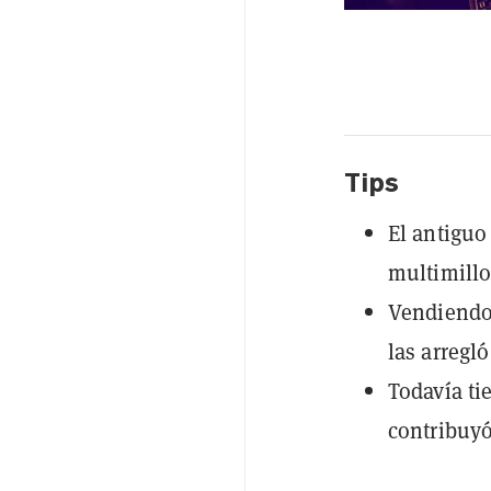
Tips
El antiguo
multimillo
Vendiendo 
las arregl
Todavía ti
contribuyó