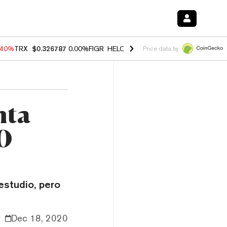
.40%
TRX
$0.326787
0.00%
FIGR_HELOC
$1.035
1.50%
HYPE
$56.78
Price data by
nta
0
estudio, pero
Dec 18, 2020