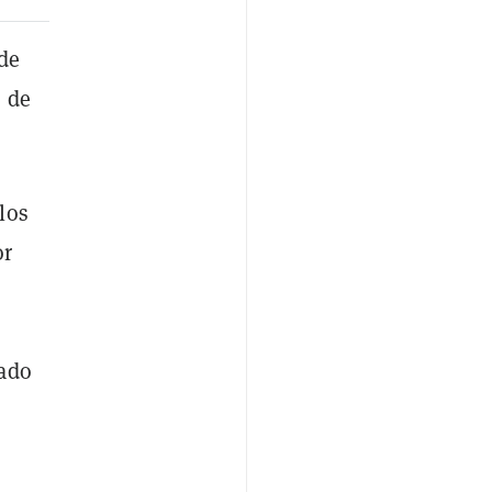
de
o de
los
or
vado