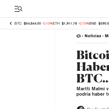
Coin Prices
BTC
$64,844.00
-0.10%
ETH
$1,911.78
-0.10%
BNB
$590.
Noticias
M
Bitco
Haber
BTC..
Martti Malmi 
podría haber 