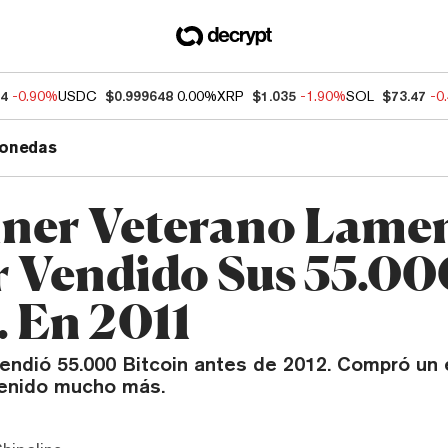
04
-0.90%
USDC
$0.999648
0.00%
XRP
$1.035
-1.90%
SOL
$73.47
-0
onedas
iner Veterano Lame
 Vendido Sus 55.00
. En 2011
vendió 55.000 Bitcoin antes de 2012. Compró un 
tenido mucho más.