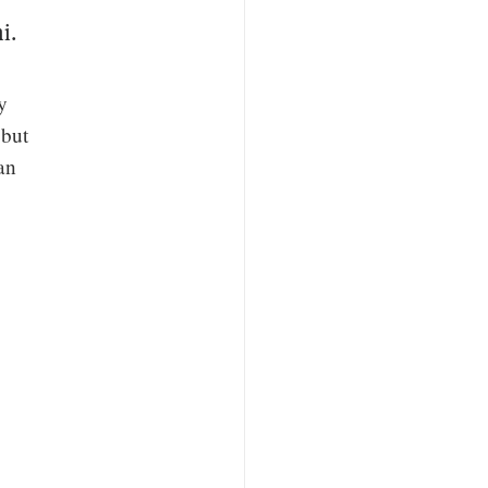
i.
y
 but
an