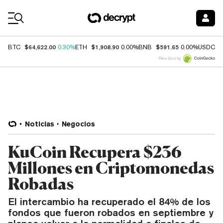
Coin Prices
$64,622.00
$1,908.90
$591.65
$
BTC
0.30%
ETH
0.00%
BNB
0.00%
USDC
Price data by
Noticias
Negocios
KuCoin Recupera $236
Millones en Criptomonedas
Robadas
El intercambio ha recuperado el 84% de los
fondos que fueron robados en septiembre y