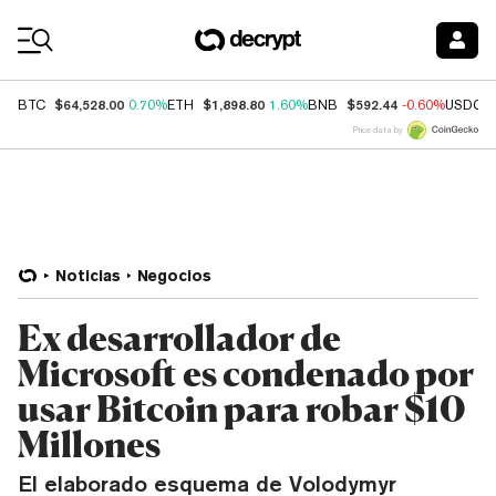
Coin Prices
$64,528.00
$1,898.80
$592.44
BTC
0.70%
ETH
1.60%
BNB
-0.60%
USDC
Price data by
Noticias
Negocios
Ex desarrollador de
Microsoft es condenado por
usar Bitcoin para robar $10
Millones
El elaborado esquema de Volodymyr