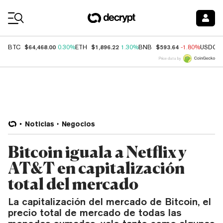
Coin Prices
$64,468.00
$1,896.22
$593.64
BTC
0.30%
ETH
1.30%
BNB
-1.80%
USDC
Price data by
Noticias
Negocios
Bitcoin iguala a Netflix y
AT&T en capitalización
total del mercado
La capitalización del mercado de Bitcoin, el
precio total de mercado de todas las