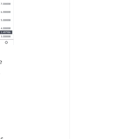
e
%
us