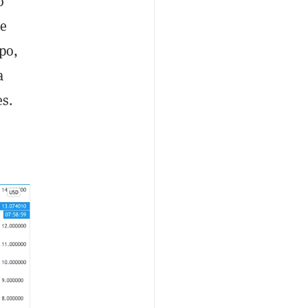
o
de
po,
a
es.