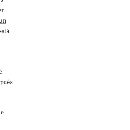
en
 un
está
e
pués
ue