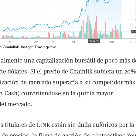
e Chainlink. Image: Tradingview
ualmente una capitalización bursátil de poco más d
de dólares. Si el precio de Chainlik subiera un 20
lización de mercado superaría a su competidor más
in Cash) convirtiendose en la quinta mayor
del mercado.
titulares de LINK están sin duda eufóricos por la
 de precios, la firma de gestión de criptoactivos Ze