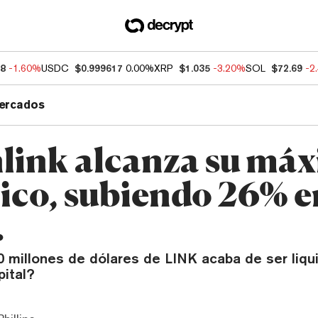
98
-1.60%
USDC
$0.999617
0.00%
XRP
$1.035
-3.20%
SOL
$72.69
-2
ercados
link alcanza su má
rico, subiendo 26% e
.
0 millones de dólares de LINK acaba de ser liqu
ital?