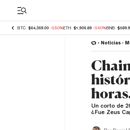
Coin Prices
BTC
$64,369.00
-0.50%
ETH
$1,906.89
-0.60%
BNB
$589.
Noticias
M
Chain
histó
horas
Un corto de 2
¿Fue Zeus Cap