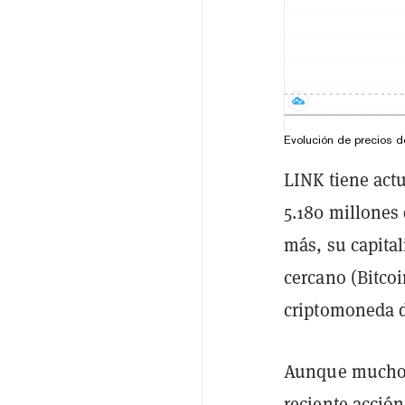
Evolución de precios d
LINK tiene act
5.180 millones 
más, su capita
cercano (Bitco
criptomoneda 
Aunque muchos 
reciente acción