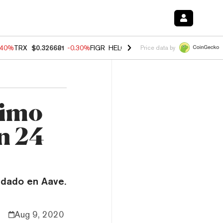
.40%
TRX
$0.326681
-0.30%
FIGR_HELOC
$1.02
-2.00%
HYPE
$56.10
Price data by
ximo
n 24
idado en Aave.
Aug 9, 2020