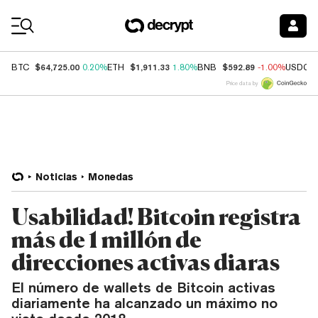
Coin Prices
$64,725.00
$1,911.33
$592.89
BTC
0.20%
ETH
1.80%
BNB
-1.00%
USDC
Price data by
Noticias
Monedas
Usabilidad! Bitcoin registra
más de 1 millón de
direcciones activas diaras
El número de wallets de Bitcoin activas
diariamente ha alcanzado un máximo no