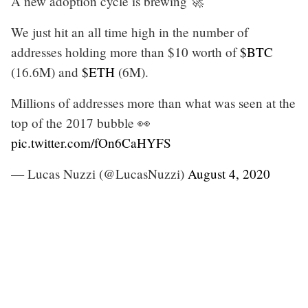
A new adoption cycle is brewing 🚀
We just hit an all time high in the number of
addresses holding more than $10 worth of
$BTC
(16.6M) and
$ETH
(6M).
Millions of addresses more than what was seen at the
top of the 2017 bubble 👀
pic.twitter.com/fOn6CaHYFS
— Lucas Nuzzi (@LucasNuzzi)
August 4, 2020