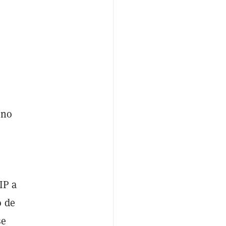
 no
IP a
o de
se