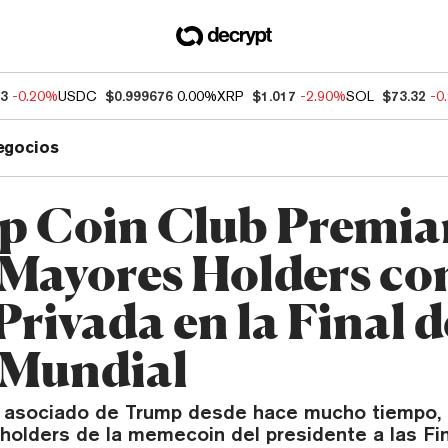
33
-0.20%
USDC
$0.999676
0.00%
XRP
$1.017
-2.90%
SOL
$73.32
-0
egocios
 Coin Club Premia
9 Mayores Holders co
Privada en la Final d
 Mundial
un asociado de Trump desde hace mucho tiempo, l
 holders de la memecoin del presidente a las Fi