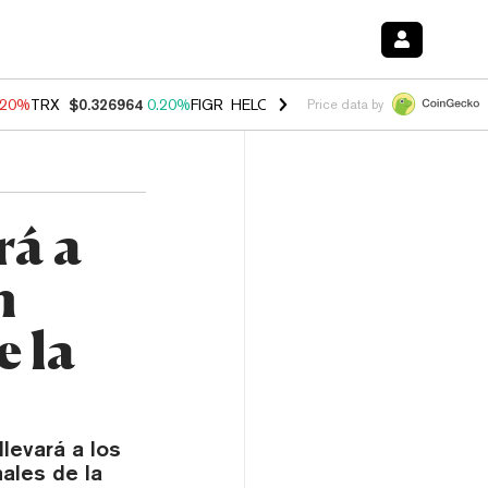
.20%
TRX
$0.326964
0.20%
FIGR_HELOC
$1.028
0.80%
HYPE
$54.06
Price data by
rá a
n
e la
levará a los
nales de la