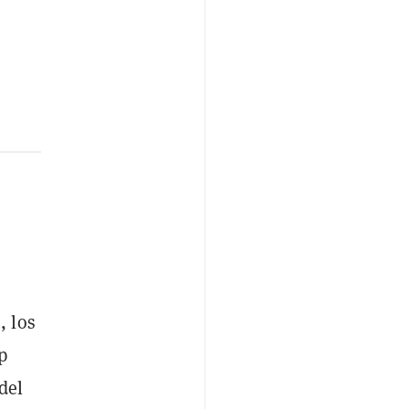
s
, los
p
del