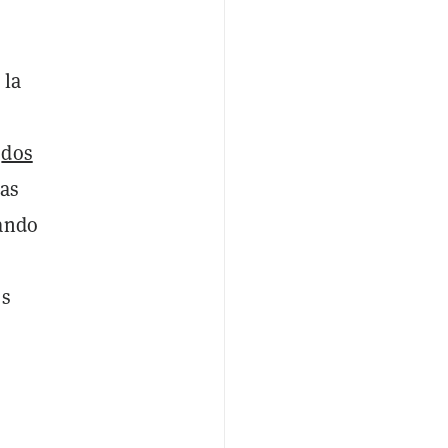
 la
o
dos
bas
zando
os