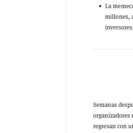
La memeco
millones, 
inversores
Semanas despué
organizadores 
regresan con un