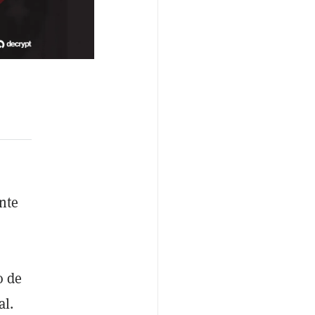
nte
o de
al.