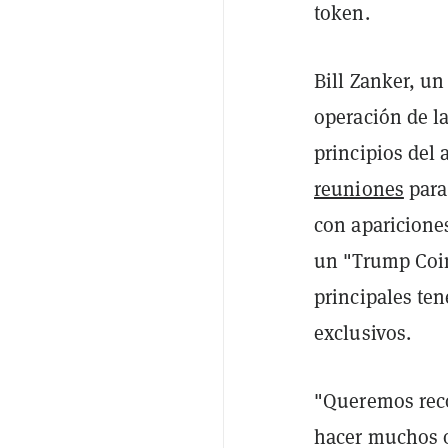
token.
Bill Zanker, un
operación de l
principios del
reuniones
para
con aparicione
un "Trump Coin
principales te
exclusivos.
"Queremos rec
hacer muchos o