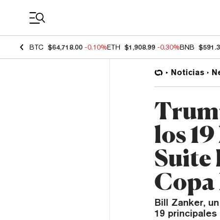
Coin Prices
BTC
$64,718.00
-0.10%
ETH
$1,908.99
-0.30%
BNB
$591.
Noticias
N
Trump
los 1
Suite 
Copa
Bill Zanker, 
19 principales