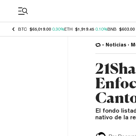
Coin Prices
BTC
$65,019.00
0.30%
ETH
$1,919.45
0.10%
BNB
$603.00
Noticias
M
21Sha
Enfoc
Canto
El fondo lista
nativo de la r