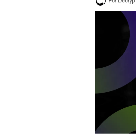
Por
Decryp