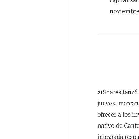
noviembre
21Shares
lanzó
jueves, marcan
ofrecer a los i
nativo de Cant
integrada resp