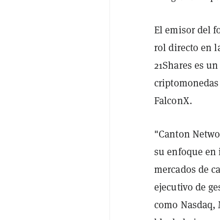
El emisor del f
rol directo en 
21Shares es un
criptomonedas y
FalconX.
"Canton Network
su enfoque en i
mercados de ca
ejecutivo de g
como Nasdaq, M