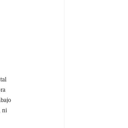
tal
ora
abajo
 ni