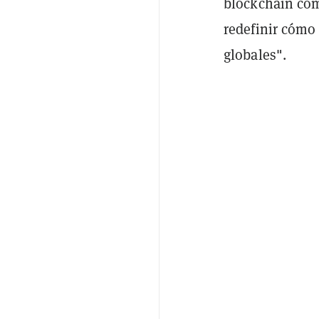
blockchain com
redefinir cómo
globales".