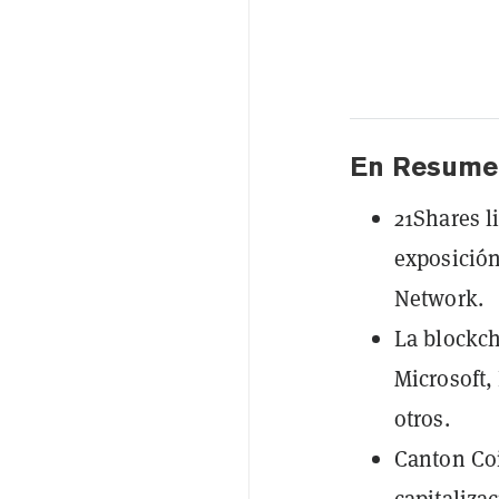
En Resume
21Shares l
exposición
Network.
La blockch
Microsoft,
otros.
Canton Coi
capitaliza