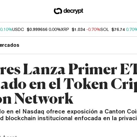
0.10%
USDC
$0.999656
0.00%
XRP
$1.034
-0.70%
SOL
$76.74
0.70
ercados
res Lanza Primer E
ado en el Token Cri
n Network
do en el Nasdaq ofrece exposición a Canton Coi
ed blockchain institucional enfocada en la privac