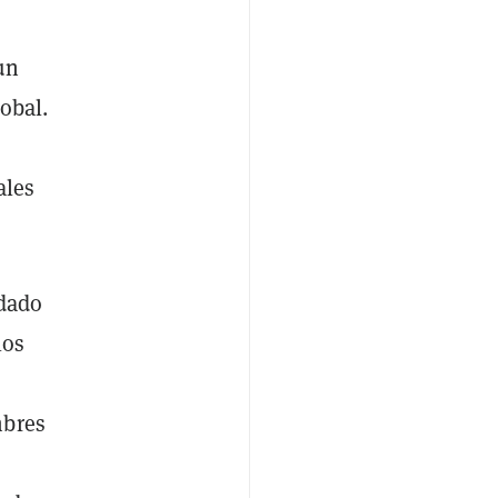
un
obal.
ales
 dado
los
mbres