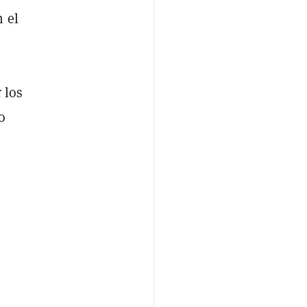
 el
 los
o