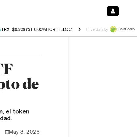
%
TRX
$0.329731
0.00%
FIGR_HELOC
$1.001
-2.70%
HYPE
$54.18
-1
Price data by
TF
pto de
n, el token
idad.
May 8, 2026