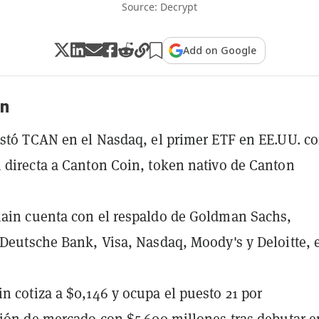
Source: Decrypt
Add on Google
n
istó TCAN en el Nasdaq, el primer ETF en EE.UU. c
 directa a Canton Coin, token nativo de Canton
ain cuenta con el respaldo de Goldman Sachs,
 Deutsche Bank, Visa, Nasdaq, Moody's y Deloitte, 
n cotiza a $0,146 y ocupa el puesto 21 por
ción de mercado con $5.600 millones tras debutar e