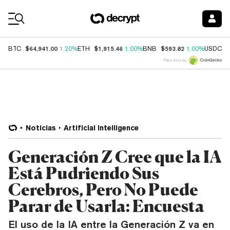
Coin Prices
$64,941.00
$1,915.46
$593.82
$
BTC
1.20%
ETH
1.00%
BNB
1.00%
USDC
Price data by
Noticias
Artificial Intelligence
Generación Z Cree que la IA
Está Pudriendo Sus
Cerebros, Pero No Puede
Parar de Usarla: Encuesta
El uso de la IA entre la Generación Z va en