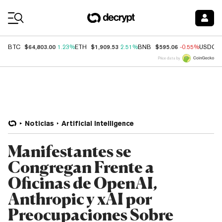
Coin Prices
$64,803.00
$1,909.53
$595.06
BTC
1.23%
ETH
2.51%
BNB
-0.55%
USDC
Price data by
Noticias
Artificial Intelligence
Manifestantes se
Congregan Frente a
Oficinas de OpenAI,
Anthropic y xAI por
Preocupaciones Sobre