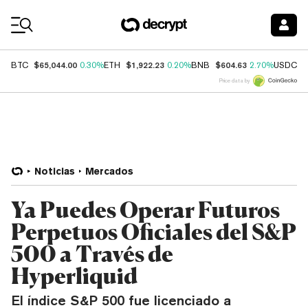
Coin Prices
$65,044.00
$1,922.23
$604.63
$
BTC
0.30%
ETH
0.20%
BNB
2.70%
USDC
Price data by
Noticias
Mercados
Ya Puedes Operar Futuros
Perpetuos Oficiales del S&P
500 a Través de
Hyperliquid
El índice S&P 500 fue licenciado a