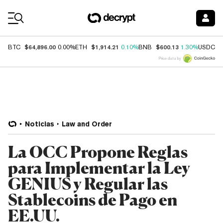
Coin Prices
$64,896.00
$1,914.21
$600.13
$
BTC
0.00%
ETH
0.10%
BNB
1.30%
USDC
Price data by
Noticias
Law and Order
La OCC Propone Reglas
para Implementar la Ley
GENIUS y Regular las
Stablecoins de Pago en
EE.UU.