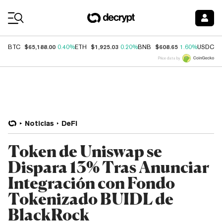
Coin Prices
$65,188.00
$1,925.03
$608.65
$
BTC
0.40%
ETH
0.20%
BNB
1.60%
USDC
Price data by
Noticias
DeFi
Token de Uniswap se
Dispara 13% Tras Anunciar
Integración con Fondo
Tokenizado BUIDL de
BlackRock