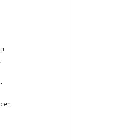
in
.
,
o en