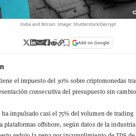
India and Bitcoin. Image: Shutterstock/Decrypt
Add on Google
n
iene el impuesto del 30% sobre criptomonedas tras
sentación consecutiva del presupuesto sin cambi
 ha impulsado casi el 75% del volumen de trading
ia plataformas offshore, según datos de la industria
esto redujo la pena por incumplimiento de TDS de 