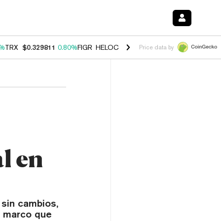
0%
TRX
$0.329811
0.80%
FIGR_HELOC
$1.001
-2.70%
HYPE
$54.65
0
Price data by
l en
 sin cambios,
el marco que