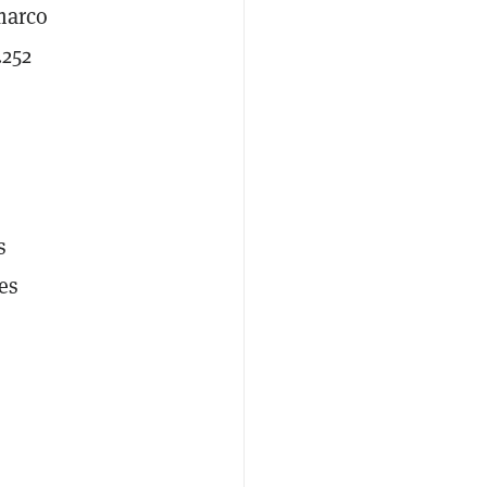
marco
.252
s
es