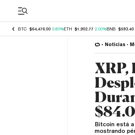
Coin Prices
BTC
$64,476.00
0.80%
ETH
$1,902.77
2.00%
BNB
$593.40
Noticias
M
XRP, 
Despl
Duran
$84.
Bitcoin está a
mostrando pér