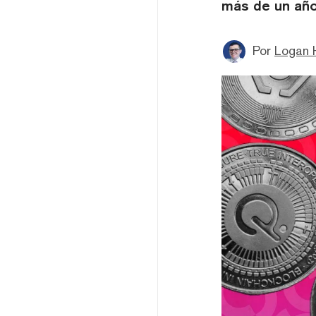
más de un año
Por
Logan 