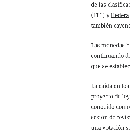
de las clasifi
(LTC) y
Hedera
también cayend
Las monedas ha
continuando de
que se establec
La caída en lo
proyecto de ley
conocido como 
sesión de revis
una votación s