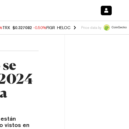
0%
TRX
$0.327082
-0.50%
FIGR_HELOC
$1.02
1.70%
HYPE
$55.14
-3.
Price data by
 se
 2024
 a
 están
o vistos en