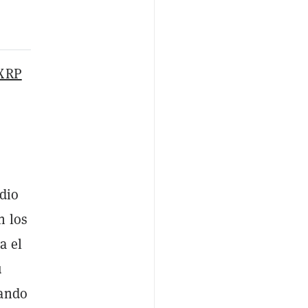
XRP
s
edio
n los
a el
u
zando