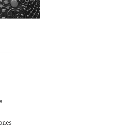
s
lones