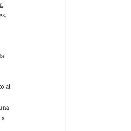
in
es,
ta
o al
 una
 a