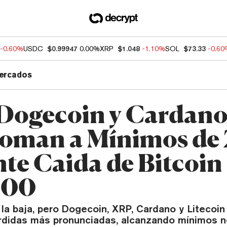
-0.60%
USDC
$0.99947
0.00%
XRP
$1.048
-1.10%
SOL
$73.33
-0.6
ercados
Dogecoin y Cardano
oman a Mínimos de
te Caida de Bitcoin
000
 la baja, pero Dogecoin, XRP, Cardano y Litecoin
didas más pronunciadas, alcanzando mínimos n