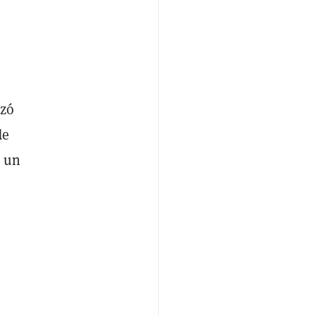
izó
de
o un