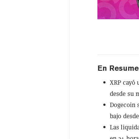
En Resume
XRP cayó u
desde su m
Dogecoin s
bajo desde
Las liquid
en 24 hora