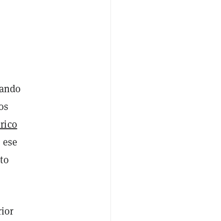
zando
os
rico
 ese
to
rior