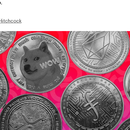
.
Hitchcock