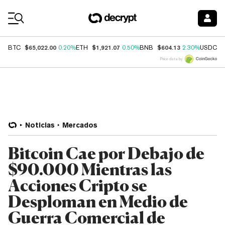
Coin Prices
$65,022.00
$1,921.07
$604.13
$
BTC
0.20%
ETH
0.50%
BNB
2.30%
USDC
Price data by
Noticias
Mercados
Bitcoin Cae por Debajo de
$90.000 Mientras las
Acciones Cripto se
Desploman en Medio de
Guerra Comercial de