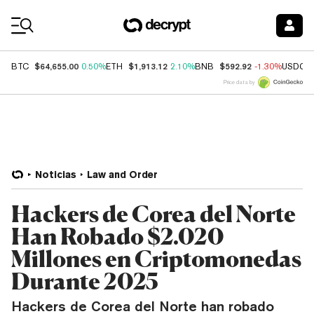
Coin Prices
$64,655.00
$1,913.12
$592.92
BTC
0.50%
ETH
2.10%
BNB
-1.30%
USDC
Price data by
Noticias
Law and Order
Hackers de Corea del Norte
Han Robado $2.020
Millones en Criptomonedas
Durante 2025
Hackers de Corea del Norte han robado