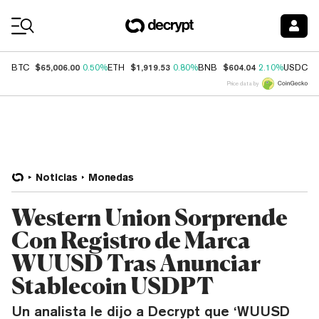
Coin Prices
$65,006.00
$1,919.53
$604.04
$
BTC
0.50%
ETH
0.80%
BNB
2.10%
USDC
Price data by
Noticias
Monedas
Western Union Sorprende
Con Registro de Marca
WUUSD Tras Anunciar
Stablecoin USDPT
Un analista le dijo a Decrypt que ‘WUUSD