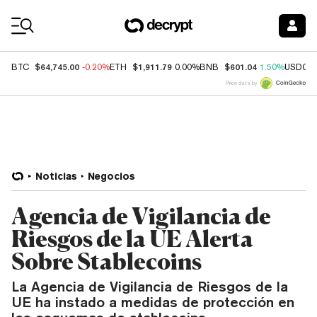
Coin Prices
$64,745.00
$1,911.79
$601.04
BTC
-0.20%
ETH
0.00%
BNB
1.50%
USDC
Price data by
Noticias
Negocios
Agencia de Vigilancia de
Riesgos de la UE Alerta
Sobre Stablecoins
La Agencia de Vigilancia de Riesgos de la
UE ha instado a medidas de protección en