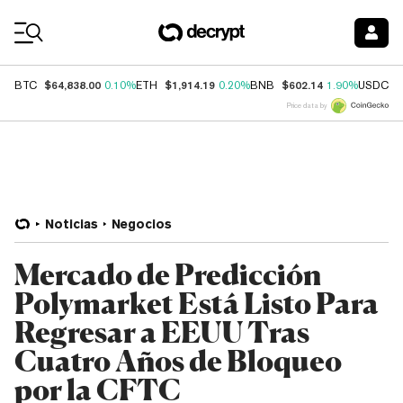
Coin Prices
$64,838.00
$1,914.19
$602.14
$
BTC
0.10%
ETH
0.20%
BNB
1.90%
USDC
Price data by
Noticias
Negocios
Mercado de Predicción
Polymarket Está Listo Para
Regresar a EEUU Tras
Cuatro Años de Bloqueo
por la CFTC