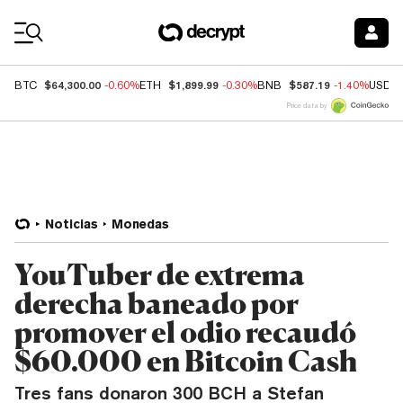
Coin Prices
$64,300.00
$1,899.99
$587.19
BTC
-0.60%
ETH
-0.30%
BNB
-1.40%
USDC
Price data by
Noticias
Monedas
YouTuber de extrema
derecha baneado por
promover el odio recaudó
$60.000 en Bitcoin Cash
Tres fans donaron 300 BCH a Stefan