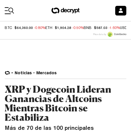
Coin Prices
$64,360.00
$1,904.28
$587.03
BTC
-0.80%
ETH
-0.50%
BNB
-1.60%
USDC
Price data by
Noticias
Mercados
XRP y Dogecoin Lideran
Ganancias de Altcoins
Mientras Bitcoin se
Estabiliza
Más de 70 de las 100 principales