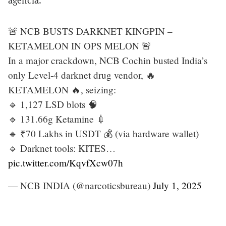
agencia.
🚨 NCB BUSTS DARKNET KINGPIN –
KETAMELON IN OPS MELON 🚨
In a major crackdown, NCB Cochin busted India’s
only Level-4 darknet drug vendor, 🔥
KETAMELON 🔥, seizing:
🔹 1,127 LSD blots 🧠
🔹 131.66g Ketamine 💉
🔹 ₹70 Lakhs in USDT 💰 (via hardware wallet)
🔹 Darknet tools: KITES…
pic.twitter.com/KqvfXcw07h
— NCB INDIA (@narcoticsbureau)
July 1, 2025