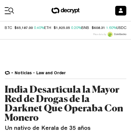
Coin Prices
$65,187.00
$1,925.05
$608.31
$
BTC
0.40%
ETH
0.20%
BNB
1.60%
USDC
Price data by
Noticias
Law and Order
India Desarticula la Mayor
Red de Drogas de la
Darknet Que Operaba Con
Monero
Un nativo de Kerala de 35 años