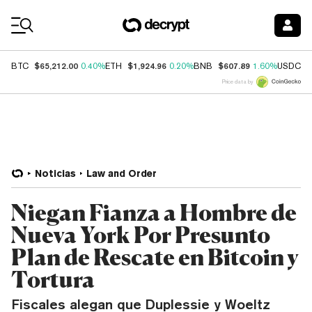
Coin Prices
$65,212.00
$1,924.96
$607.89
$
BTC
0.40%
ETH
0.20%
BNB
1.60%
USDC
Price data by
Noticias
Law and Order
Niegan Fianza a Hombre de
Nueva York Por Presunto
Plan de Rescate en Bitcoin y
Tortura
Fiscales alegan que Duplessie y Woeltz