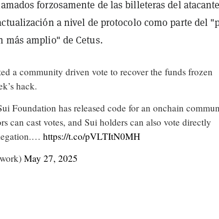
lamados forzosamente de las billeteras del atacant
ctualización a nivel de protocolo como parte del "
n más amplio" de Cetus.
ted a community driven vote to recover the funds frozen
ek’s hack.
 Sui Foundation has released code for an onchain commun
ors can cast votes, and Sui holders can also vote directly
elegation.…
https://t.co/pVLTItN0MH
twork)
May 27, 2025