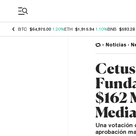
Coin Prices
BTC
$64,975.00
1.20%
ETH
$1,915.94
1.10%
BNB
$593.28
Noticias
N
Cetus
Funda
$162 
Media
Una votación 
aprobación ma