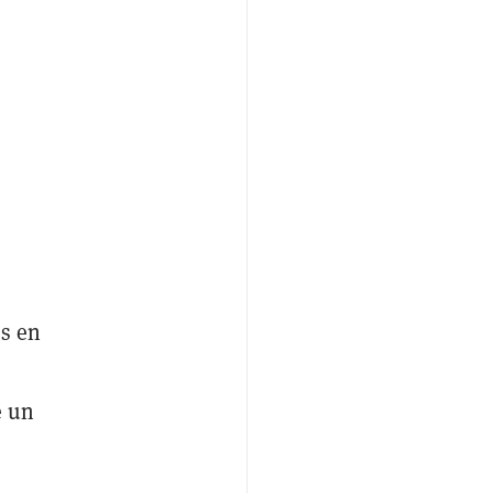
os en
e un