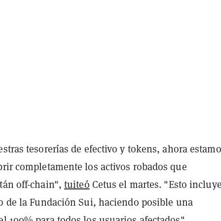
stras tesorerías de efectivo y tokens, ahora estam
brir completamente los activos robados que
tán off-chain",
tuiteó
Cetus el martes. "Esto incluy
co de la Fundación Sui, haciendo posible una
el 100% para todos los usuarios afectados".