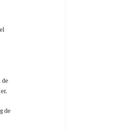
el
n de
er.
ig de