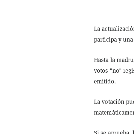
La actualizació
participa y una
Hasta la madrug
votos "no" regi
emitido.
La votación pue
matemáticament
Si se aprueba, 