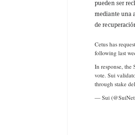
pueden ser rec
mediante una a
de recuperació
Cetus has reques
following last we
In response, the
vote. Sui validat
through stake d
— Sui (@SuiNe