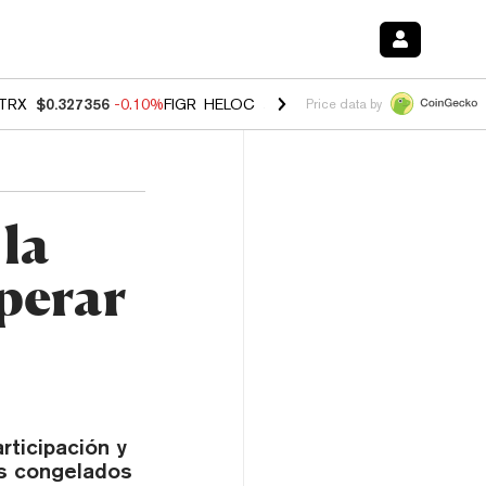
TRX
$0.327356
-0.10%
FIGR_HELOC
$1.023
-1.20%
HYPE
$54.25
-2
Price data by
 la
perar
rticipación y
os congelados