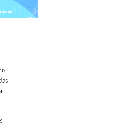
do
adas
a
os