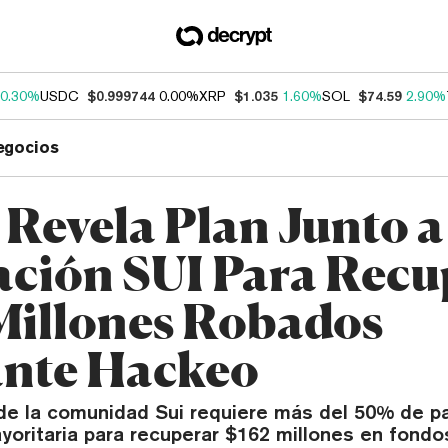
0.30%
USDC
$0.999744
0.00%
XRP
$1.035
1.60%
SOL
$74.59
2.90%
egocios
 Revela Plan Junto a
ción SUI Para Recu
Millones Robados
nte Hackeo
de la comunidad Sui requiere más del 50% de pa
yoritaria para recuperar $162 millones en fond