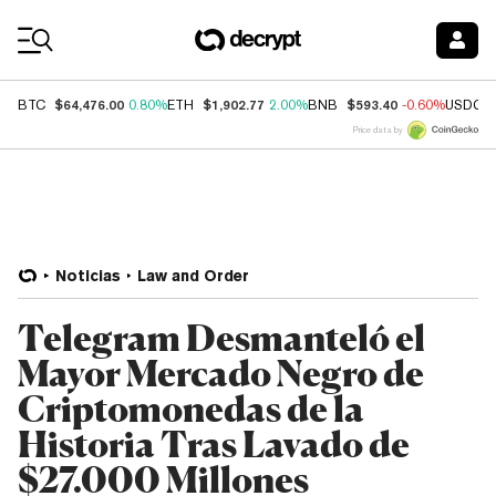
Coin Prices
$64,476.00
$1,902.77
$593.40
BTC
0.80%
ETH
2.00%
BNB
-0.60%
USDC
Price data by
Noticias
Law and Order
Telegram Desmanteló el
Mayor Mercado Negro de
Criptomonedas de la
Historia Tras Lavado de
$27.000 Millones