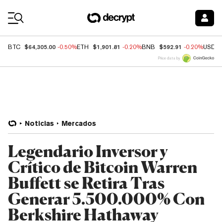
Coin Prices
$64,305.00
$1,901.81
$592.91
BTC
-0.50%
ETH
-0.20%
BNB
-0.20%
USDC
Price data by
Noticias
Mercados
Legendario Inversor y
Crítico de Bitcoin Warren
Buffett se Retira Tras
Generar 5.500.000% Con
Berkshire Hathaway