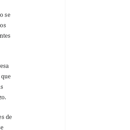
o se
los
antes
resa
e que
as
zo.
es de
se