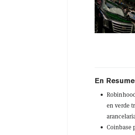
En Resume
Robinhood 
en verde t
arancelari
Coinbase p