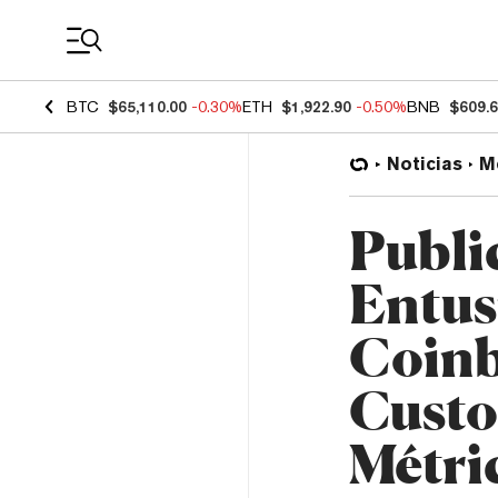
Coin Prices
BTC
$65,110.00
-0.30%
ETH
$1,922.90
-0.50%
BNB
$609.
Noticias
M
Publi
Entu
Coinb
Custo
Métri