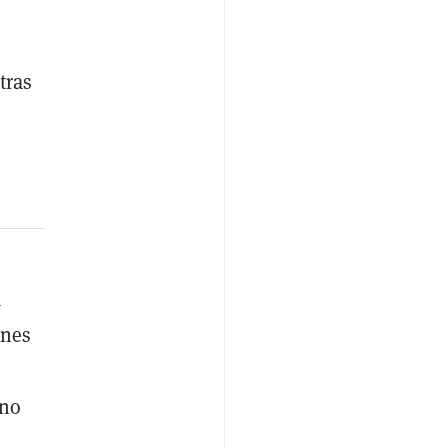
tras
a
ones
 no