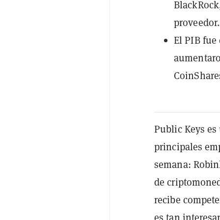
BlackRock
proveedor.
El PIB fue
aumentaro
CoinShare
Public Keys es
principales em
semana: Robin
de criptomoned
recibe compete
es tan interesa