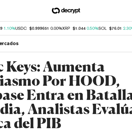
69
1.10%
USDC
$0.999651
0.00%
XRP
$1.044
0.50%
SOL
$76.01
2.3
ercados
c Keys: Aumenta
siasmo Por HOOD,
ase Entra en Batall
dia, Analistas Eval
ca del PIB