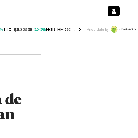
0%
TRX
$0.32836
0.30%
FIGR_HELOC
$1.007
-2.70%
HYPE
$54.58
-3
Price data by
a de
úan