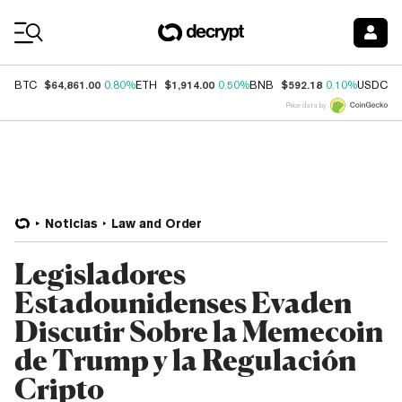
Coin Prices
$64,861.00
$1,914.00
$592.18
$
BTC
0.80%
ETH
0.50%
BNB
0.10%
USDC
Price data by
Noticias
Law and Order
Legisladores
Estadounidenses Evaden
Discutir Sobre la Memecoin
de Trump y la Regulación
Cripto