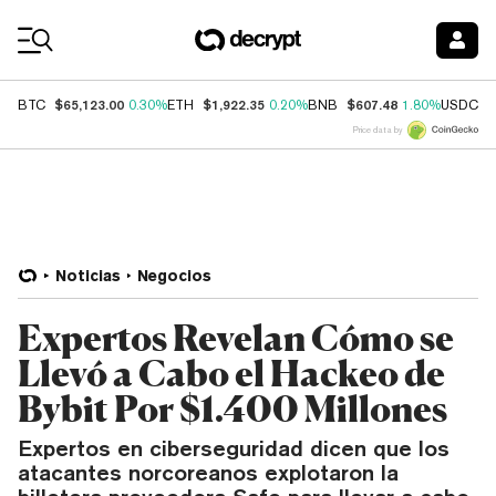
Coin Prices
$65,123.00
$1,922.35
$607.48
$
BTC
0.30%
ETH
0.20%
BNB
1.80%
USDC
Price data by
Noticias
Negocios
Expertos Revelan Cómo se
Llevó a Cabo el Hackeo de
Bybit Por $1.400 Millones
Expertos en ciberseguridad dicen que los
atacantes norcoreanos explotaron la