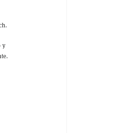
ch.
 y
nte.