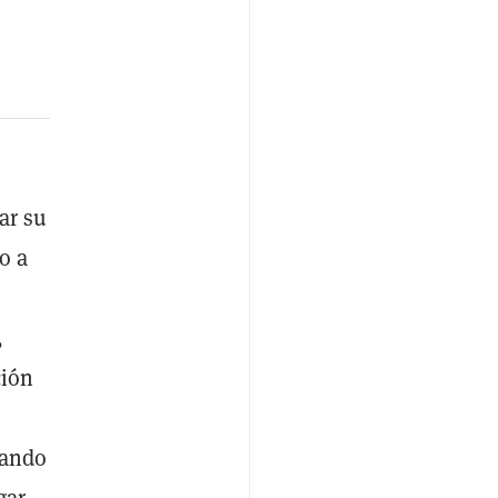
ar su
o a
,
ción
rando
gar