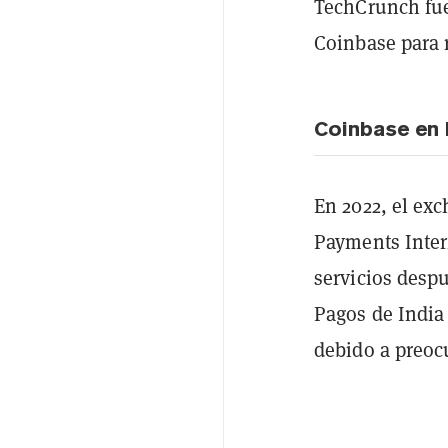
TechCrunch fue
Coinbase para r
Coinbase en 
En 2022, el exc
Payments Interf
servicios desp
Pagos de India
debido a preoc