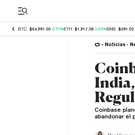
Coin Prices
BTC
$64,991.00
0.70%
ETH
$1,917.38
0.90%
BNB
$591.02
Noticias
N
Coinb
India
Regul
Coinbase plan
abandonar el 