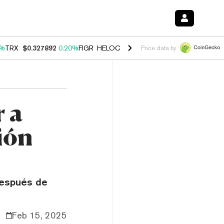
0%
TRX
$0.327892
0.20%
FIGR_HELOC
$1.035
1.50%
HYPE
$56.87
2.
Price data by
 a
ión
después de
Feb 15, 2025