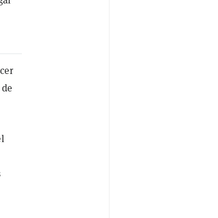
cer
 de
l
s