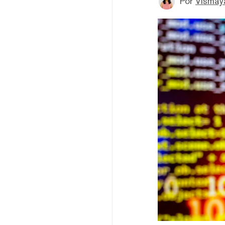
Por
Vismay