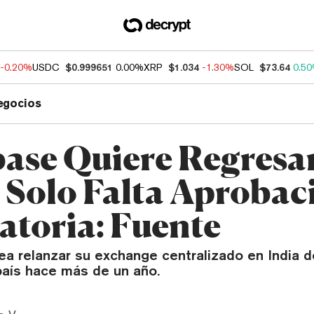
-0.20%
USDC
$0.999651
0.00%
XRP
$1.034
-1.30%
SOL
$73.64
0.5
egocios
ase Quiere Regresar
, Solo Falta Aprobac
atoria: Fuente
ea relanzar su exchange centralizado en India 
país hace más de un año.