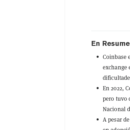
En Resume
Coinbase e
exchange e
dificultade
En 2022, C
pero tuvo 
Nacional d
A pesar de
en adopció