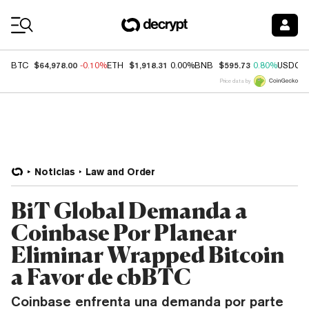
Coin Prices
$64,978.00
$1,918.31
$595.73
BTC
-0.10%
ETH
0.00%
BNB
0.80%
USDC
Price data by
Noticias
Law and Order
BiT Global Demanda a
Coinbase Por Planear
Eliminar Wrapped Bitcoin
a Favor de cbBTC
Coinbase enfrenta una demanda por parte