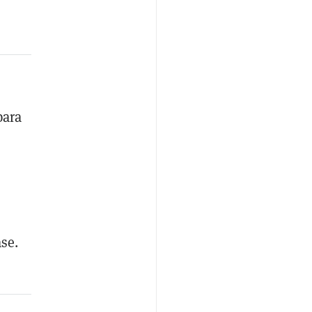
para
se.