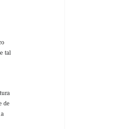
ro
e tal
tura
e de
la