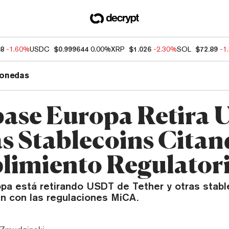
88
-1.60%
USDC
$0.999644
0.00%
XRP
$1.026
-2.30%
SOL
$72.89
-1
onedas
ase Europa Retira
as Stablecoins Cita
imiento Regulator
pa está retirando USDT de Tether y otras stabl
n con las regulaciones MiCA.