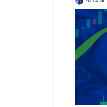
Por
Adrian