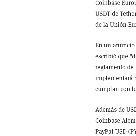
Coinbase Europ
USDT de Tether
de la Unión Eu
En un anuncio 
escribió que "
reglamento de 
implementará r
cumplan con lo
Además de USDT
Coinbase Alema
PayPal USD (PY