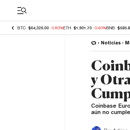
Coin Prices
BTC
$64,326.00
-0.80%
ETH
$1,901.70
-0.40%
BNB
$585.
Noticias
M
Coinb
y Otr
Cumpl
Coinbase Euro
aún no cumple