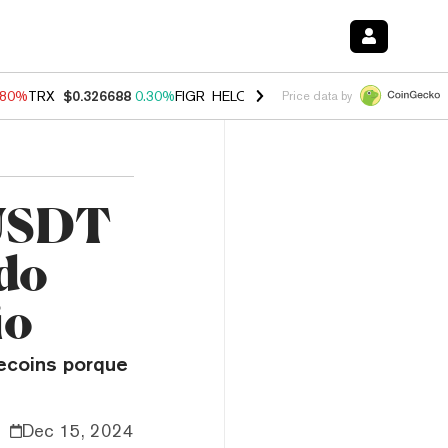
.80%
TRX
$0.326688
0.30%
FIGR_HELOC
$1.035
1.50%
HYPE
$55.62
Price data by
 USDT
ndo
io
ecoins porque
Dec 15, 2024