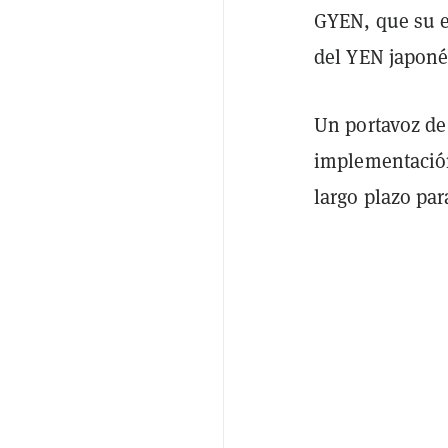
GYEN, que su e
del YEN japoné
Un portavoz de
implementación
largo plazo pa