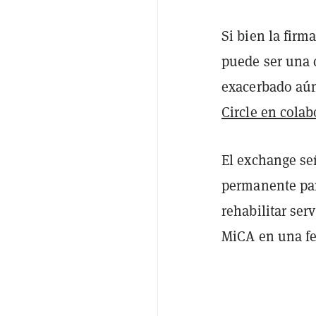
Si bien la firm
puede ser una c
exacerbado aú
Circle en cola
El exchange se
permanente par
rehabilitar ser
MiCA en una fec