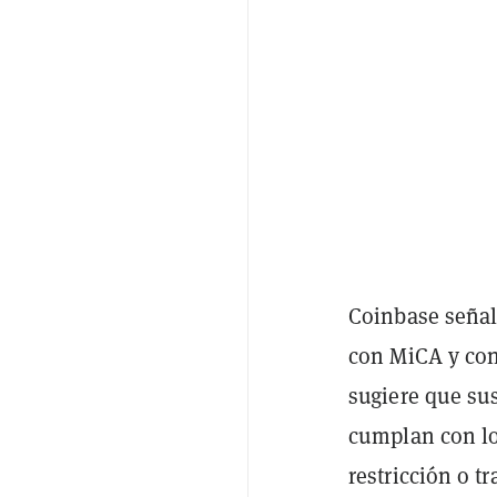
Coinbase seña
con MiCA y con
sugiere que su
cumplan con lo
restricción o t