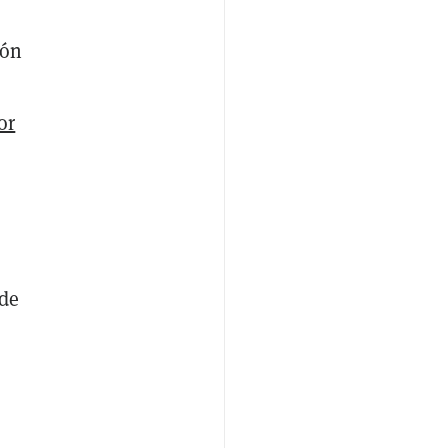
ión
or
 de