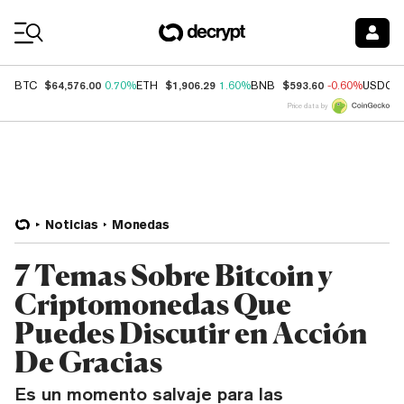
Coin Prices
$64,576.00
$1,906.29
$593.60
BTC
0.70%
ETH
1.60%
BNB
-0.60%
USDC
Price data by
Noticias
Monedas
7 Temas Sobre Bitcoin y
Criptomonedas Que
Puedes Discutir en Acción
De Gracias
Es un momento salvaje para las