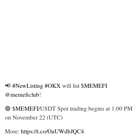
📢
#NewListing
#OKX
will list
$MEMEFI
@memeficlub
!
🟢
$MEMEFI
/USDT Spot trading begins at 1:00 PM
on November 22 (UTC)
More:
https://t.co/OaUWdbJQC4