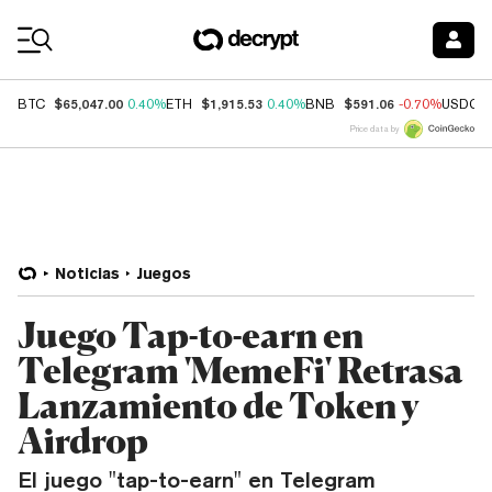
Coin Prices
$65,047.00
$1,915.53
$591.06
BTC
0.40%
ETH
0.40%
BNB
-0.70%
USDC
Price data by
Noticias
Juegos
Juego Tap-to-earn en
Telegram 'MemeFi' Retrasa
Lanzamiento de Token y
Airdrop
El juego "tap-to-earn" en Telegram