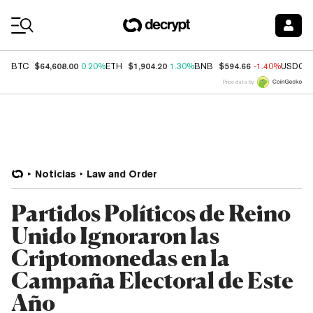
Coin Prices
$64,608.00
$1,904.20
$594.66
BTC
0.20%
ETH
1.30%
BNB
-1.40%
USDC
Price data by
Noticias
Law and Order
Partidos Políticos de Reino
Unido Ignoraron las
Criptomonedas en la
Campaña Electoral de Este
Año