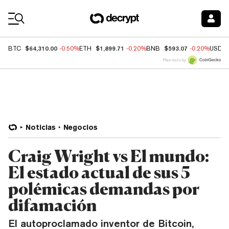
Coin Prices
$64,310.00
$1,899.71
$593.07
BTC
-0.50%
ETH
-0.20%
BNB
-0.20%
USDC
Price data by
Noticias
Negocios
Craig Wright vs El mundo:
El estado actual de sus 5
polémicas demandas por
difamación
El autoproclamado inventor de Bitcoin,