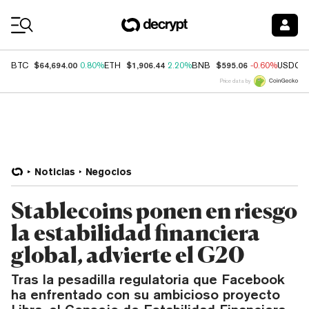
Coin Prices
$64,694.00
$1,906.44
$595.06
BTC
0.80%
ETH
2.20%
BNB
-0.60%
USDC
Price data by
Noticias
Negocios
Stablecoins ponen en riesgo
la estabilidad financiera
global, advierte el G20
Tras la pesadilla regulatoria que Facebook
ha enfrentado con su ambicioso proyecto