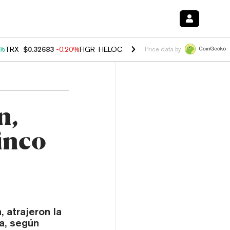
0%
TRX
$0.32683
-0.20%
FIGR_HELOC
$1.035
1.50%
HYPE
$56.88
2.
Price data by
n,
inco
 atrajeron la
a, según