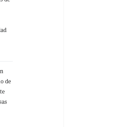
dad
un
mo de
te
sas