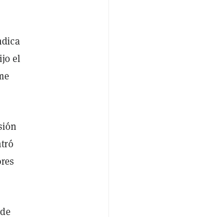
ndica
ijo el
rme
sión
tró
ores
 de