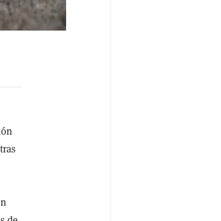
ión
tras
en
s de