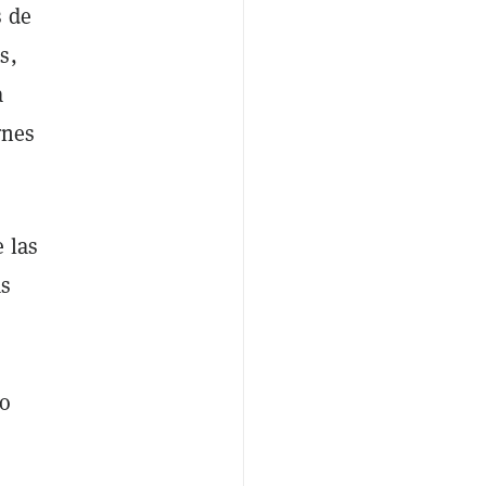
s de
s,
a
rnes
 las
ás
mo