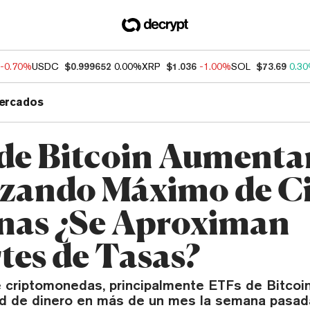
-0.70%
USDC
$0.999652
0.00%
XRP
$1.036
-1.00%
SOL
$73.69
0.3
ercados
de Bitcoin Aumenta
zando Máximo de C
as ¿Se Aproximan
tes de Tasas?
 criptomonedas, principalmente ETFs de Bitcoin,
d de dinero en más de un mes la semana pasad