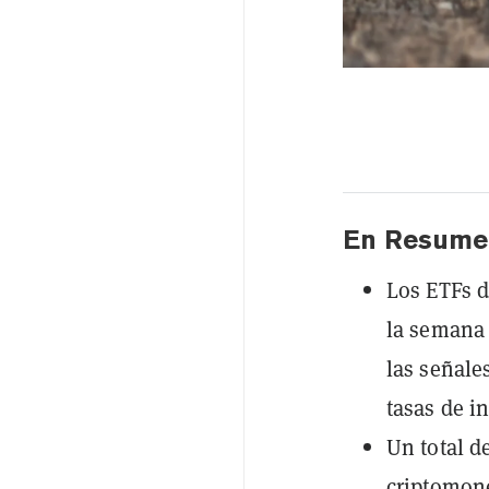
En Resume
Los ETFs d
la semana
las señale
tasas de in
Un total d
criptomone