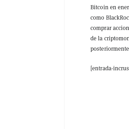
Bitcoin en ener
como BlackRock
comprar accione
de la criptomo
posteriormente
[entrada-incru