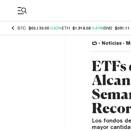
Coin Prices
BTC
$65,135.00
0.40%
ETH
$1,918.58
0.40%
BNB
$591.11
Noticias
M
ETFs 
Alcan
Seman
Recor
Los fondos de
mayor cantida