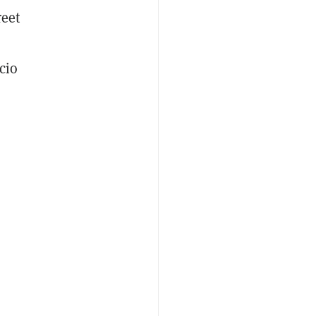
reet
cio