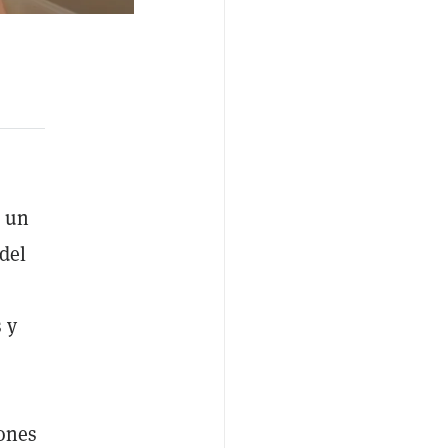
, un
del
 y
ones