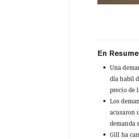
En Resume
Una demand
día habil 
precio de 
Los demand
acusaron 
demanda si
Gill ha c