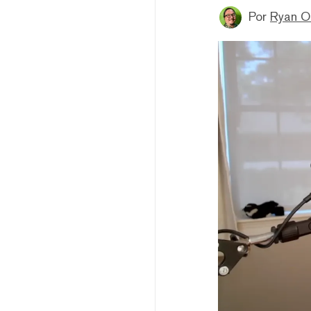
Por
Ryan 