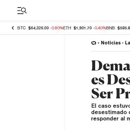
Coin Prices
BTC
$64,326.00
-0.80%
ETH
$1,901.70
-0.40%
BNB
$585.
Noticias
L
Deman
es De
Ser P
El caso estuvo
desestimado de
responder al 