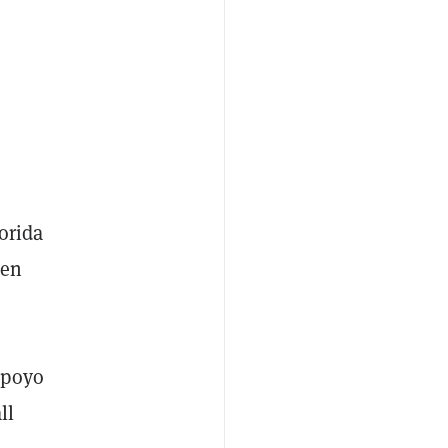
orida
 en
apoyo
ll