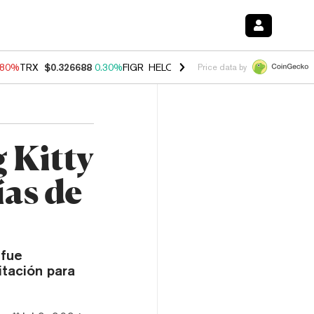
.80%
TRX
$0.326688
0.30%
FIGR_HELOC
$1.035
1.50%
HYPE
$55.62
Price data by
 Kitty
ías de
 fue
itación para