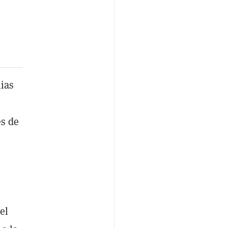
lias
es de
el