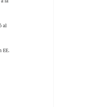
 a la
ó al
n EE.