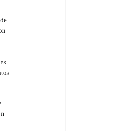
 de
ron
nes
ntos
e
on