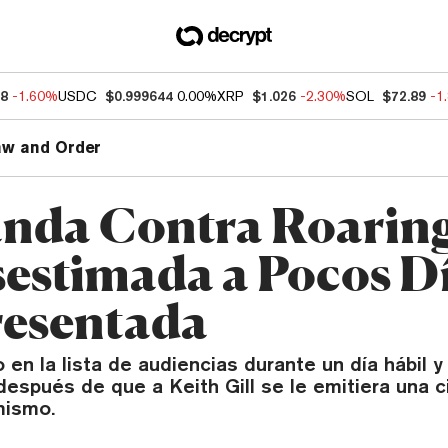
88
-1.60%
USDC
$0.999644
0.00%
XRP
$1.026
-2.30%
SOL
$72.89
-1
aw and Order
da Contra Roaring
sestimada a Pocos D
resentada
 en la lista de audiencias durante un día hábil y
spués de que a Keith Gill se le emitiera una c
mismo.