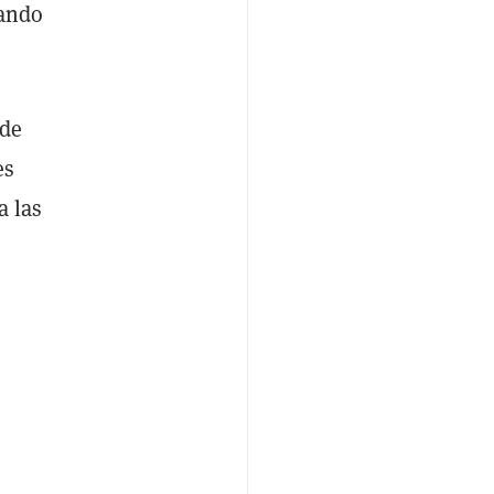
rando
 de
es
a las