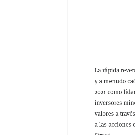
La rápida rever
y a menudo caót
2021 como líde
inversores min
valores a trav
a las acciones