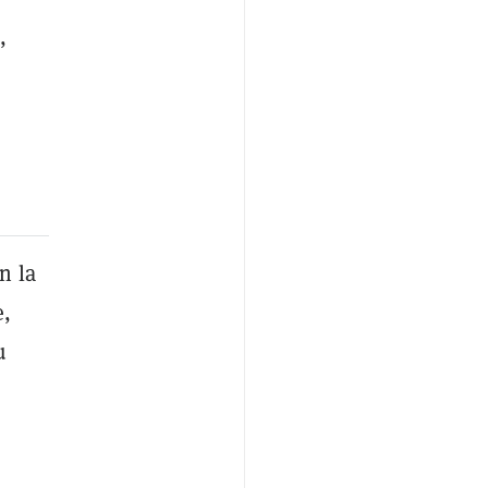
,
n la
e,
u