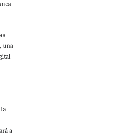
anca
as
, una
ital
 la
ará a