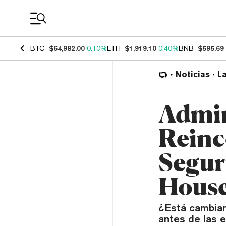
Coin Prices
BTC
$64,982.00
0.10%
ETH
$1,919.10
0.40%
BNB
$595.69
Noticias
L
Admin
Reinc
Segur
Hous
¿Está cambian
antes de las 