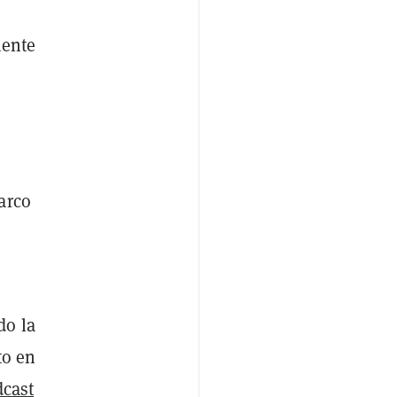
mente
arco
do la
to en
cast