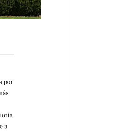
a por
 más
toria
e a