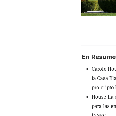
En Resume
Carole Hou
la Casa Bl
pro-cripto
House ha e
para las e
la SEC.