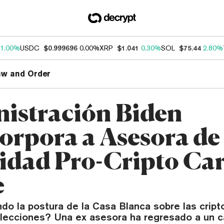
1.00%
USDC
$0.999696
0.00%
XRP
$1.041
0.30%
SOL
$75.44
2.80%
aw and Order
istración Biden
orpora a Asesora de
idad Pro-Cripto Car
e
do la postura de la Casa Blanca sobre las cri
elecciones? Una ex asesora ha regresado a un c