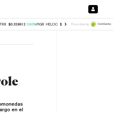
TRX
$0.328612
0.60%
FIGR_HELOC
$1.007
-2.70%
HYPE
$54.55
-4.
Price data by
ole
ptomonedas
argo en el