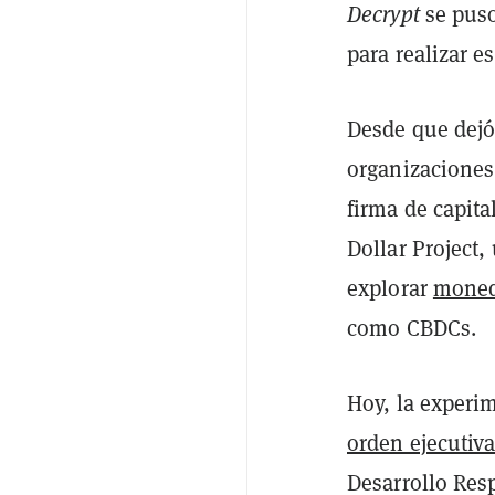
Decrypt
se pus
para realizar e
Desde que dejó
organizaciones
firma de capita
Dollar Project,
explorar
moneda
como CBDCs.
Hoy, la experi
orden ejecutiv
Desarrollo Res