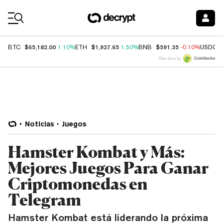
Coin Prices
$65,182.00
$1,927.65
$591.35
BTC
1.10%
ETH
1.50%
BNB
-0.10%
USDC
Price data by
Noticias
Juegos
Hamster Kombat y Más:
Mejores Juegos Para Ganar
Criptomonedas en
Telegram
Hamster Kombat está liderando la próxima