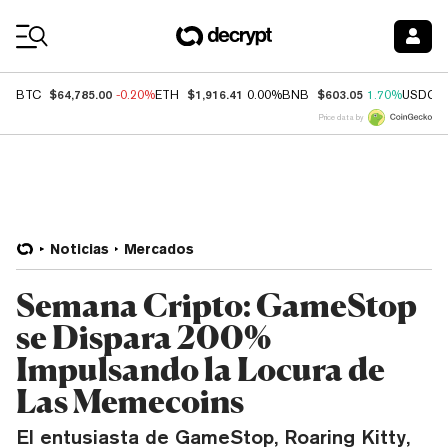
Coin Prices
$64,785.00
$1,916.41
$603.05
BTC
-0.20%
ETH
0.00%
BNB
1.70%
USDC
Price data by
Noticias
Mercados
Semana Cripto: GameStop
se Dispara 200%
Impulsando la Locura de
Las Memecoins
El entusiasta de GameStop, Roaring Kitty,