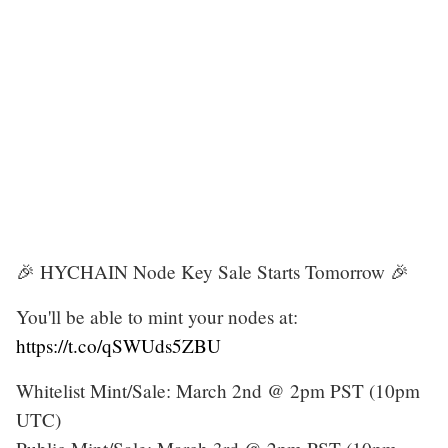
🎉 HYCHAIN Node Key Sale Starts Tomorrow 🎉
You'll be able to mint your nodes at:
https://t.co/qSWUds5ZBU
Whitelist Mint/Sale: March 2nd @ 2pm PST (10pm
UTC)