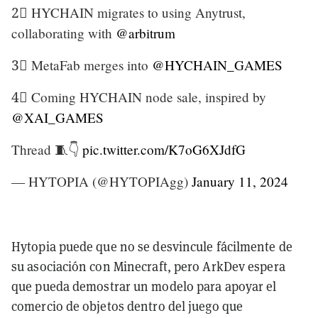
2⃣ HYCHAIN migrates to using Anytrust,
collaborating with
@arbitrum
3⃣ MetaFab merges into
@HYCHAIN_GAMES
4⃣ Coming HYCHAIN node sale, inspired by
@XAI_GAMES
Thread 🧵👇
pic.twitter.com/K7oG6XJdfG
— HYTOPIA (@HYTOPIAgg)
January 11, 2024
Hytopia puede que no se desvincule fácilmente de
su asociación con Minecraft, pero ArkDev espera
que pueda demostrar un modelo para apoyar el
comercio de objetos dentro del juego que