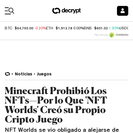
Coin Prices
$64,765.00
$1,913.78
$601.02
BTC
-0.20%
ETH
0.00%
BNB
1.30%
USDC
Price data by
Noticias
Juegos
Minecraft Prohibió Los
NFTs—Por lo Que 'NFT
Worlds' Creó su Propio
Cripto Juego
NFT Worlds se vio obligado a alejarse de