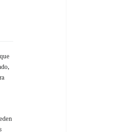
 que
ado,
ra
ueden
s