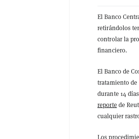
El Banco Centra
retirándolos t
controlar la pr
financiero.
El Banco de Cor
tratamiento de 
durante 14 días
reporte
de Reute
cualquier rastro
Los procedimien