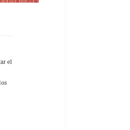
ar el
los