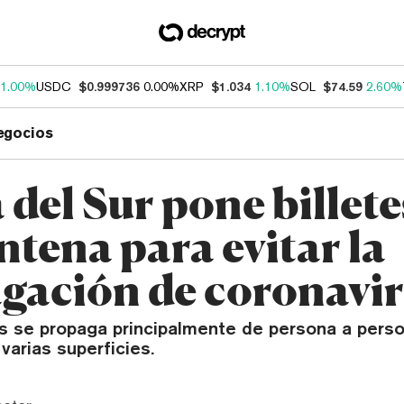
1.00%
USDC
$0.999736
0.00%
XRP
$1.034
1.10%
SOL
$74.59
2.60%
egocios
del Sur pone billete
ntena para evitar la
gación de coronavi
us se propaga principalmente de persona a pers
 varias superficies.