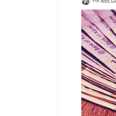
Por
Amy Ca