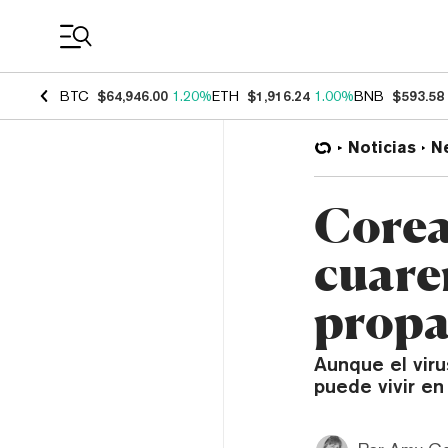
Coin Prices
BTC
$64,946.00
1.20%
ETH
$1,916.24
1.00%
BNB
$593.58
Noticias
N
Corea 
cuare
propa
Aunque el vir
puede vivir en