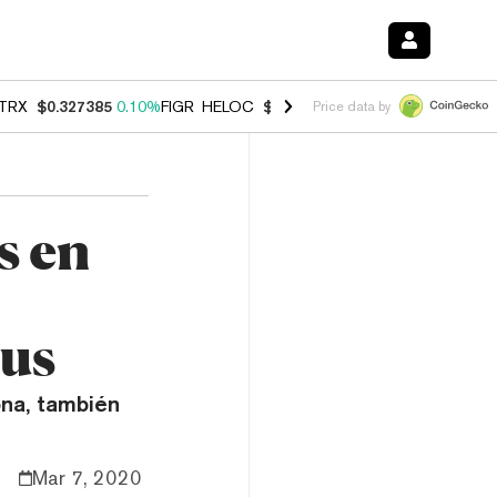
TRX
$0.327385
0.10%
FIGR_HELOC
$1.007
-1.20%
HYPE
$54.43
-1.
Price data by
s en
rus
ona, también
Mar 7, 2020