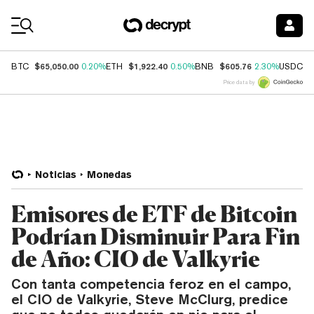
Coin Prices
$65,050.00
$1,922.40
$605.76
$
BTC
0.20%
ETH
0.50%
BNB
2.30%
USDC
Price data by
Noticias
Monedas
Emisores de ETF de Bitcoin
Podrían Disminuir Para Fin
de Año: CIO de Valkyrie
Con tanta competencia feroz en el campo,
el CIO de Valkyrie, Steve McClurg, predice