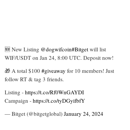
🆕 New Listing
@dogwifcoin
#Bitget
will list
WIF/USDT on Jan 24, 8:00 UTC. Deposit now!
🎁 A total $100
#giveaway
for 10 members! Just
follow RT & tag 3 friends.
Listing -
https://t.co/Rf0WnGAYDI
Campaign -
https://t.co/tyDGyifbfY
— Bitget (@bitgetglobal)
January 24, 2024