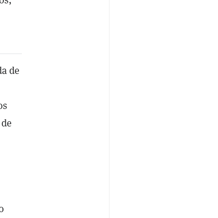
da de
os
 de
0