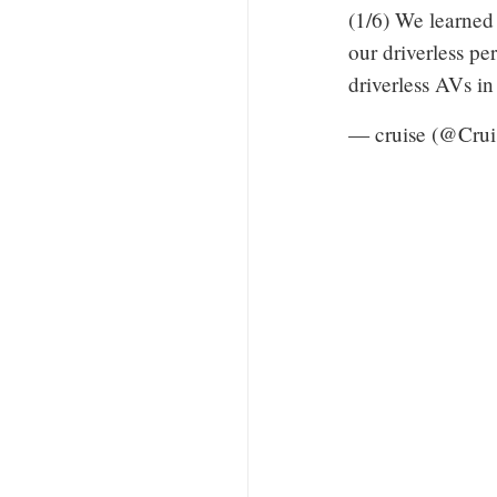
(1/6) We learned
our driverless pe
driverless AVs i
— cruise (@Crui