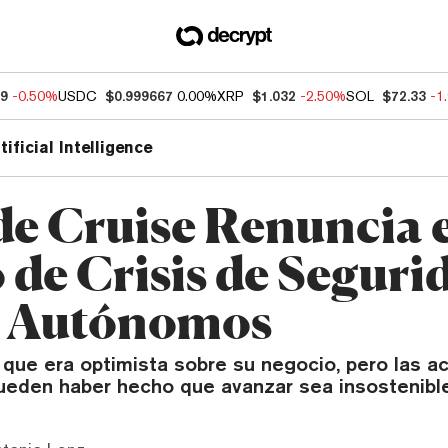
99
-0.50%
USDC
$0.999667
0.00%
XRP
$1.032
-2.50%
SOL
$72.33
-1
tificial Intelligence
e Cruise Renuncia 
 de Crisis de Seguri
s Autónomos
 que era optimista sobre su negocio, pero las a
pueden haber hecho que avanzar sea insostenible