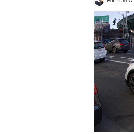
Por
Jose A