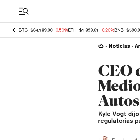
Coin Prices
BTC
$64,189.00
-0.50%
ETH
$1,899.61
-0.20%
BNB
$590.
Noticias
Ar
CEO d
Medio
Auto
Kyle Vogt dijo
regulatorias 