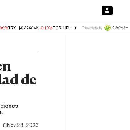
.90%
TRX
$0.326842
-0.10%
FIGR_HELOC
$1.018
-3.00%
HYPE
$55.8
Price data by
en
dad de
cciones
.
Nov 23, 2023