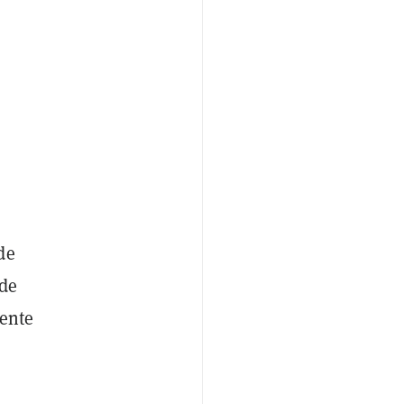
de
 de
dente