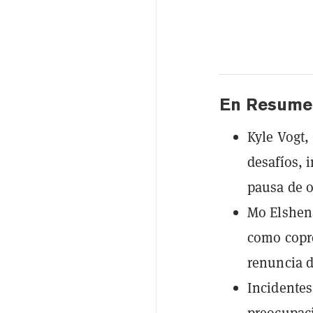
En Resume
Kyle Vogt,
desafíos, 
pausa de o
Mo Elshena
como copre
renuncia d
Incidentes
preocupaci